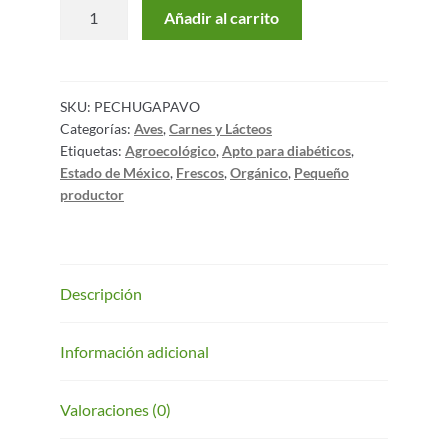
Añadir al carrito
SKU:
PECHUGAPAVO
Categorías:
Aves
,
Carnes y Lácteos
Etiquetas:
Agroecológico
,
Apto para diabéticos
,
Estado de México
,
Frescos
,
Orgánico
,
Pequeño
productor
Descripción
Información adicional
Valoraciones (0)