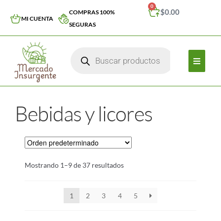
0
$
0.00
COMPRAS 100%
MI CUENTA
SEGURAS
Bebidas y licores
Mostrando 1–9 de 37 resultados
1
2
3
4
5