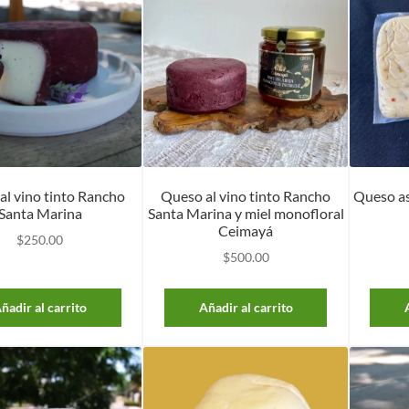
al vino tinto Rancho
Queso al vino tinto Rancho
Queso as
Santa Marina
Santa Marina y miel monofloral
Ceimayá
$
250.00
$
500.00
ñadir al carrito
Añadir al carrito