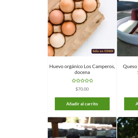
Huevo orgánico Los Camperos,
Queso 
docena
Valorado con
$
70.00
5.00
de 5
Añadir al carrito
A