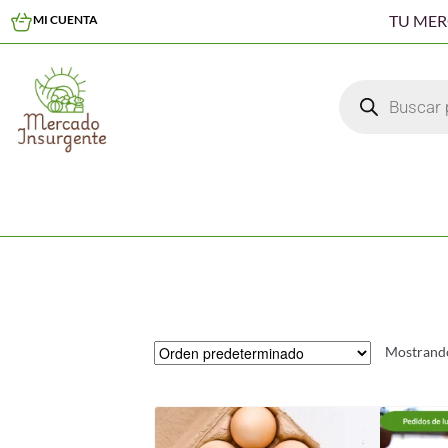
TU ME
MI CUENTA
Mostrando