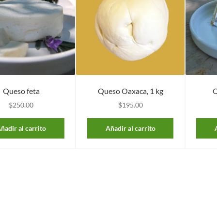
Queso feta
Queso Oaxaca, 1 kg
Q
$
250.00
$
195.00
ñadir al carrito
Añadir al carrito