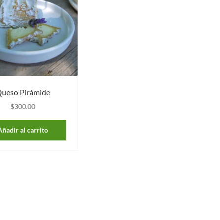
ueso Pirámide
$
300.00
Añadir al carrito