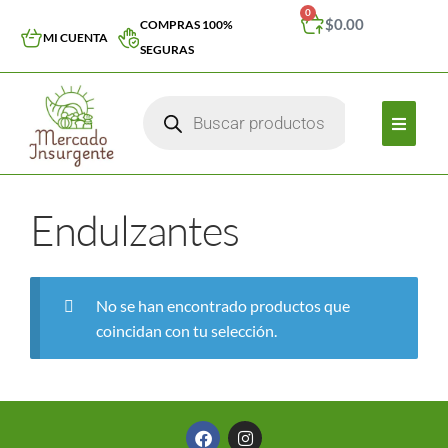
0
$
0.00
COMPRAS 100%
MI CUENTA
SEGURAS
Endulzantes
No se han encontrado productos que
coincidan con tu selección.