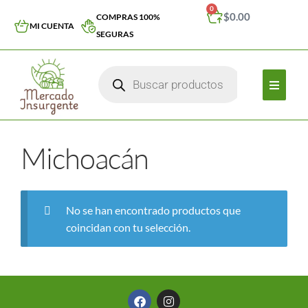
0
$
0.00
COMPRAS 100%
MI CUENTA
SEGURAS
Michoacán
No se han encontrado productos que
coincidan con tu selección.