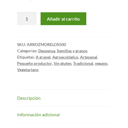
Añadir al carrito
SKU:
ARROZMORELOS500
Categorías:
Despensa
,
Semillas y granos
Etiquetas:
A granel
,
Agroecológico
,
Artesanal
,
Pequeño productor
,
Sin gluten
,
Tradicional
,
vegano
,
Vegetariano
Descripción
Información adicional