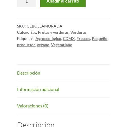
Añadir al carrito
SKU:
CEBOLLAMORADA
Categorías:
Frutas y verduras
,
Verduras
Etiquetas:
Agroecológico
,
CDMX
,
Frescos
,
Pequeño
productor
,
vegano
,
Vegetariano
Descripción
Información adicional
Valoraciones (0)
Descripción