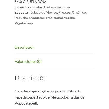
SKU:
CIRUELA ROJA
Categorías:
Frutas
,
Frutas y verduras
Etiquetas:
Estado de México
,
Frescos
,
Orgánico
,
Pequeño productor
,
Tradicional
,
vegano
,
Vegetariano
Descripción
Valoraciones (0)
Descripción
Ciruelas rojas orgánicas procedentes de
Tepetlixpa, estado de México, las faldas del
Popocatépetl.