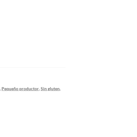
,
Pequeño productor
,
Sin gluten
,