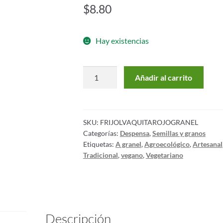
$
8.80
Hay existencias
Añadir al carrito
SKU:
FRIJOLVAQUITAROJOGRANEL
Categorías:
Despensa
,
Semillas y granos
Etiquetas:
A granel
,
Agroecológico
,
Artesanal
Tradicional
,
vegano
,
Vegetariano
Descripción