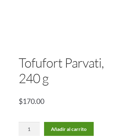
Tofufort Parvati,
240 g
$
170.00
Añadir al carrito